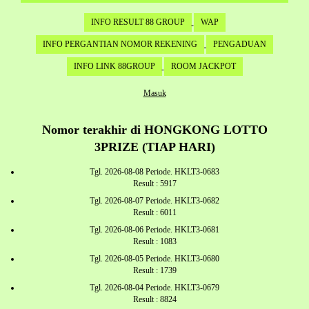
INFO RESULT 88 GROUP
WAP
INFO PERGANTIAN NOMOR REKENING
PENGADUAN
INFO LINK 88GROUP
ROOM JACKPOT
Masuk
Nomor terakhir di HONGKONG LOTTO
3PRIZE (TIAP HARI)
Tgl. 2026-08-08 Periode. HKLT3-0683
Result : 5917
Tgl. 2026-08-07 Periode. HKLT3-0682
Result : 6011
Tgl. 2026-08-06 Periode. HKLT3-0681
Result : 1083
Tgl. 2026-08-05 Periode. HKLT3-0680
Result : 1739
Tgl. 2026-08-04 Periode. HKLT3-0679
Result : 8824